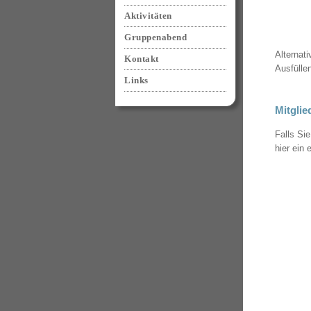
Aktivitäten
Gruppenabend
Alternat
Kontakt
Ausfülle
Links
Mitgli
Falls Si
hier ein