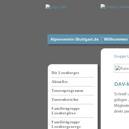
Alpenverein-Stuttgart.de
Willkommen a
Gruppe 
Navigation
überspringen
Die Leonberger
Aktuelles
DAV-
Tourenprogramm
Schnell 
Tourenberichte
gültigen
Mitglied
Familiengruppe
direkt p
Leonbergfexe
Familiengruppe
Leonbergzwerge