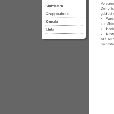
Versorgu
Aktivitäten
Dementsp
Gruppenabend
gebildet
• Wander
Kontakt
zur Mitte
• Hochto
Links
• Krista
Alle Tei
Dolomite