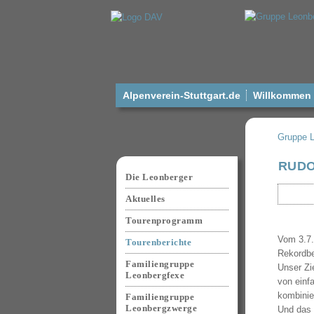
Alpenverein-Stuttgart.de
Willkommen a
Gruppe 
Navigation
RUDO
überspringen
Die Leonberger
Aktuelles
Tourenprogramm
Vom 3.7.
Tourenberichte
Rekordbe
Familiengruppe
Unser Zie
Leonbergfexe
von einf
kombinie
Familiengruppe
Leonbergzwerge
Und das a