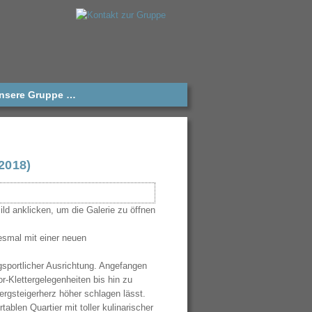
unsere Gruppe …
2018)
esmal mit einer neuen
rgsportlicher Ausrichtung. Angefangen
-Klettergelegenheiten bis hin zu
ergsteigerherz höher schlagen lässt.
ablen Quartier mit toller kulinarischer