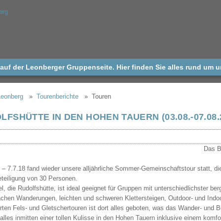
uf der Leonberger Gruppenseite. Hier finden Sie alles rund um 
Leonberg
Tourenberichte
Touren
LFSHÜTTE IN DEN HOHEN TAUERN (03.08.-07.08.
 – 7.7.18 fand wieder unsere alljährliche Sommer-Gemeinschaftstour statt, di
teiligung von 30 Personen.
l, die Rudolfshütte, ist ideal geeignet für Gruppen mit unterschiedlichster be
achen Wanderungen, leichten und schweren Klettersteigen, Outdoor- und Indoor
rten Fels- und Gletschertouren ist dort alles geboten, was das Wander- und B
lles inmitten einer tollen Kulisse in den Hohen Tauern inklusive einem komfort