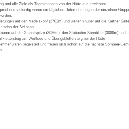
ng und alle Ziele als Tagesetappen von der Hütte aus erreichbar.
rechend vielseitig waren die täglichen Unternehmungen der einzelnen Gruppe
 wurden:
ungen auf den Medelzkopf (2762m) und weiter hinüber auf die Kärtner Seite
lstation der Seilbahn
uren auf die Granatspitze (3086m), den Stubacher Sonnblick (3088m) und in
llklettersteig am Weißsee und Übungsklettersteig bei der Hütte
lnehmer waren begeistert und freuen sich schon auf die nächste Sommer-Geme
n.