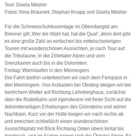
Text: Gisela Metzler
Fotos: Nina Braunert, Stephan Knapp und Gisela Metzler
Für die Schneeschuhtourentage im Obernbergtal am
Brenner gilt ‚Wer die Wahl hat, hat die Qual‘, denn dort gibt
es eine große Zahl an einfachen bis mittelschwierigen
Touren mit wunderschönen Aussichten, je nach Tour auf
die Tribulaune, in die Zillertaler Alpen und vom
Grenzkamm auch bis in die Dolomiten.
Freitag: Warmlaufen in den Miemingern
Die Fahrt dorthin unterbrechen wir nach dem Fernpass in
den Miemingern. Von Arzkasten bei Obsteig steigen wir bei
herrlichem Wetter auf Richtung Lehnberghaus, zunächst
über die Rodelbahn und irgendwann mit freier Sicht auf die
dolomitenartigen Erhebungen des Grünsteins und seiner
Nachbarn. Kurz vor der Hütte biegen wir nach rechts ab
und erreichen schließlich einen wunderschönen
Aussichtsplatz mit Blick Richtung Osten übers Inntal bis
Innsbruck, und im Süden zeigen sich die Ötztaler Alpen. Es