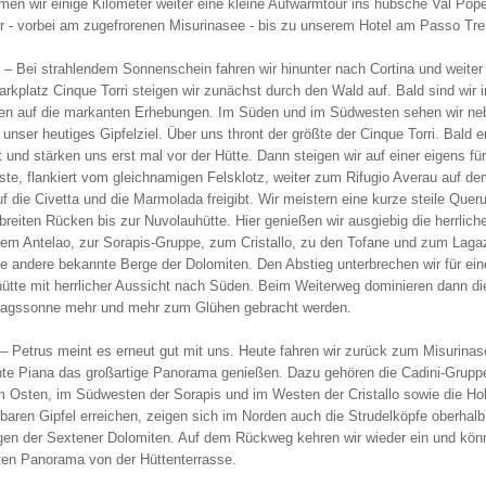
men wir einige Kilometer weiter eine kleine Aufwärmtour ins hübsche Val Pope
ir - vorbei am zugefrorenen Misurinasee - bis zu unserem Hotel am Passo Tre
– Bei strahlendem Sonnenschein fahren wir hinunter nach Cortina und weite
rkplatz Cinque Torri steigen wir zunächst durch den Wald auf. Bald sind wir 
en auf die markanten Erhebungen. Im Süden und im Südwesten sehen wir n
unser heutiges Gipfelziel. Über uns thront der größte der Cinque Torri. Bald 
 und stärken uns erst mal vor der Hütte. Dann steigen wir auf einer eigens fü
iste, flankiert vom gleichnamigen Felsklotz, weiter zum Rifugio Averau auf de
f die Civetta und die Marmolada freigibt. Wir meistern eine kurze steile Que
breiten Rücken bis zur Nuvolauhütte. Hier genießen wir ausgiebig die herrli
em Antelao, zur Sorapis-Gruppe, zum Cristallo, zu den Tofane und zum Lagaz
ge andere bekannte Berge der Dolomiten. Den Abstieg unterbrechen wir für ein
ütte mit herrlicher Aussicht nach Süden. Beim Weiterweg dominieren dann di
agssonne mehr und mehr zum Glühen gebracht werden.
– Petrus meint es erneut gut mit uns. Heute fahren wir zurück zum Misurina
e Piana das großartige Panorama genießen. Dazu gehören die Cadini-Gruppe 
m Osten, im Südwesten der Sorapis und im Westen der Cristallo sowie die Hoh
baren Gipfel erreichen, zeigen sich im Norden auch die Strudelköpfe oberhal
en der Sextener Dolomiten. Auf dem Rückweg kehren wir wieder ein und kö
en Panorama von der Hüttenterrasse.