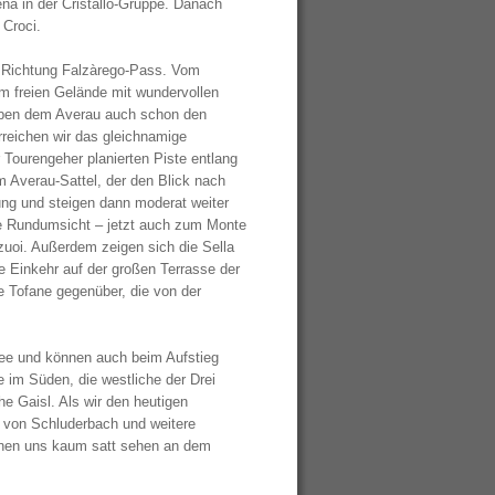
na in der Cristallo-Gruppe. Danach
 Croci.
r Richtung Falzàrego-Pass. Vom
im freien Gelände mit wundervollen
eben dem Averau auch schon den
erreichen wir das gleichnamige
r Tourengeher planierten Piste entlang
m Averau-Sattel, der den Blick nach
rung und steigen dann moderat weiter
che Rundumsicht – jetzt auch zum Monte
uoi. Außerdem zeigen sich die Sella
e Einkehr auf der großen Terrasse der
e Tofane gegenüber, die von der
see und können auch beim Aufstieg
im Süden, die westliche der Drei
e Gaisl. Als wir den heutigen
b von Schluderbach und weitere
nnen uns kaum satt sehen an dem