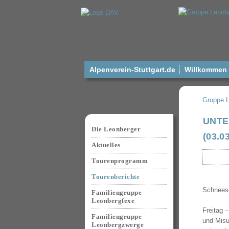
Alpenverein-Stuttgart.de
Willkommen a
Gruppe 
Navigation
UNTE
überspringen
Die Leonberger
(03.0
Aktuelles
Tourenprogramm
Tourenberichte
Schneesc
Familiengruppe
Leonbergfexe
Freitag 
Familiengruppe
und Misu
Leonbergzwerge