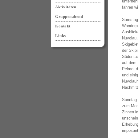
unterneh
Aktivitäten
fahren w
Gruppenabend
Samstag 
Wanderpa
Kontakt
Ausblick
Links
Nuvolau, 
Skigebiet
der Skip
Süden au
auf dem 
Pelmo, d
und eini
Nuvolauh
Nachmitt
Sonntag 
zum Mont
Zinnen i
unschein
Erhebung
imposant