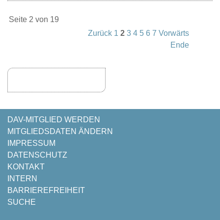
Seite 2 von 19
Zurück
1
2
3
4
5
6
7
Vorwärts
Ende
NAVIGATION
DAV-MITGLIED WERDEN
ÜBERSPRINGEN
MITGLIEDSDATEN ÄNDERN
IMPRESSUM
DATENSCHUTZ
KONTAKT
INTERN
BARRIEREFREIHEIT
SUCHE